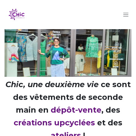
Se rendre au contenu
Chic, une deuxième vie
ce sont
des vêtements de seconde
main en
dépôt-vente
, des
créations upcyclées
et des
ateliers
!