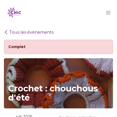
Se rendre au contenu
Tous les événements
Complet
Crochet : chouchous
d'été
juin 2026